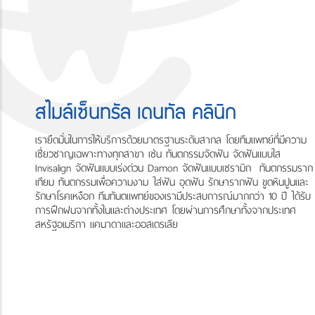
Smile
สไมล์เซ็นทรัล เดนทัล คลินิก
Central
เรายึดมั่นในการให้บริการด้วยมาตรฐานระดับสากล โดยทีมแพทย์ที่มีความ
เชี่ยวชาญเฉพาะทางทุกสาขา เช่น ทันตกรรมจัดฟัน จัดฟันแบบใส
Sitemap
Invisalign จัดฟันแบบเร่งด่วน Damon จัดฟันแบบเซรามิก ทันตกรรมราก
เทียม ทันตกรรมเพื่อความงาม ใส่ฟัน อุดฟัน รักษารากฟัน ขูดหินปูนและ
รักษาโรคเหงือก ทีมทันตแพทย์ของเรามีประสบการณ์มากกว่า 10 ปี ได้รับ
การฝึกฝนจากทั้งในและต่างประเทศ โดยผ่านการศึกษาทั้งจากประเทศ
สหรัฐอเมริกา แคนาดาและออสเตรเลีย